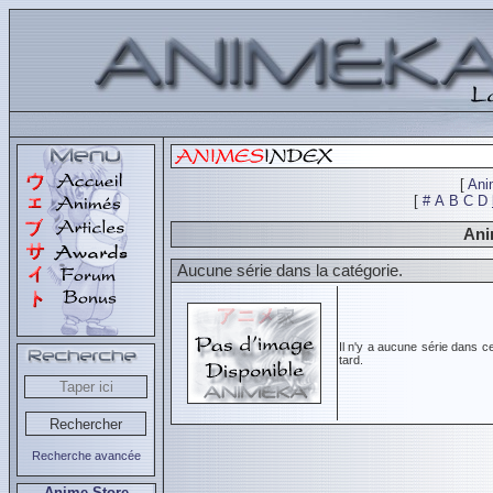
[
Ani
[
#
A
B
C
D
Ani
Aucune série dans la catégorie.
Il n'y a aucune série dans c
tard.
Recherche avancée
Anime Store