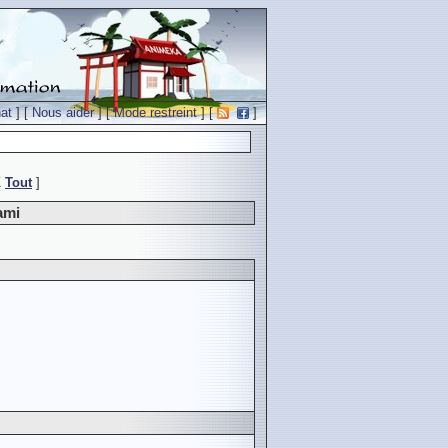
at
] [
Nous aider
] [
Mode restreint
] [
]
Z
Tout
]
ami