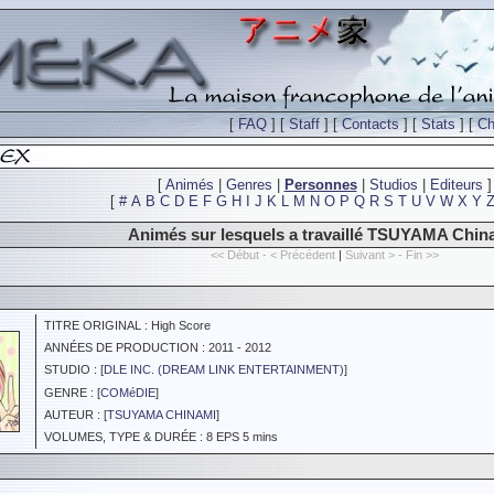
[
FAQ
] [
Staff
] [
Contacts
] [
Stats
] [
Ch
[
Animés
|
Genres
|
Personnes
|
Studios
|
Editeurs
]
[
#
A
B
C
D
E
F
G
H
I
J
K
L
M
N
O
P
Q
R
S
T
U
V
W
X
Y
Animés sur lesquels a travaillé TSUYAMA Chin
<< Début - < Précédent
|
Suivant > - Fin >>
TITRE ORIGINAL : High Score
ANNÉES DE PRODUCTION : 2011 - 2012
STUDIO : [
DLE INC. (DREAM LINK ENTERTAINMENT)
]
GENRE : [
COMéDIE
]
AUTEUR : [
TSUYAMA CHINAMI
]
VOLUMES, TYPE & DURÉE : 8 EPS 5 mins