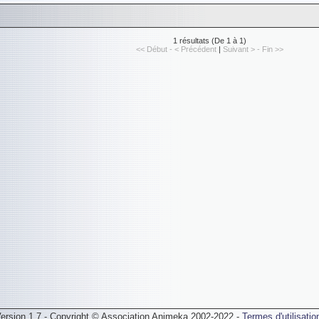
1 résultats (De 1 à 1)
<< Début - < Précédent
|
Suivant > - Fin >>
ersion 1.7 - Copyright © Association Animeka 2002-2022 -
Termes d'utilisatio