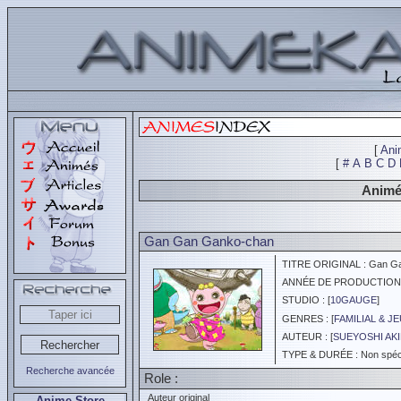
[
Ani
[
#
A
B
C
D
Animés
Gan Gan Ganko-chan
TITRE ORIGINAL : Gan G
ANNÉE DE PRODUCTION :
STUDIO : [
10GAUGE
]
GENRES : [
FAMILIAL & J
AUTEUR : [
SUEYOSHI AK
TYPE & DURÉE : Non spéci
Recherche avancée
Role :
Auteur original
Anime Store