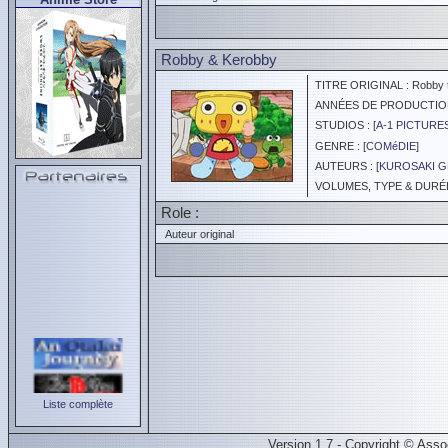
Robby & Kerobby
TITRE ORIGINAL : Robby t
ANNÉES DE PRODUCTION :
STUDIOS : [
A-1 PICTURES
GENRE : [
COMéDIE
]
AUTEURS : [
KUROSAKI 
VOLUMES, TYPE & DURÉE 
Role :
Auteur original
Liste complète
Version 1.7 - Copyright © Ass