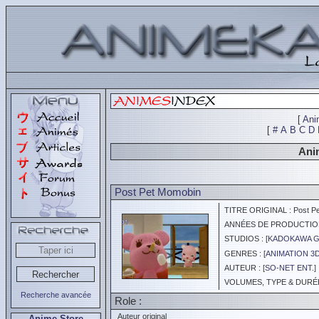
[
Ani
[
#
A
B
C
D
Anim
Post Pet Momobin
TITRE ORIGINAL : Post Pe
ANNÉES DE PRODUCTION :
STUDIOS : [
KADOKAWA 
GENRES : [
ANIMATION 3
AUTEUR : [
SO-NET ENT.
]
VOLUMES, TYPE & DURÉE 
Recherche avancée
Role :
Auteur original
Anime Store