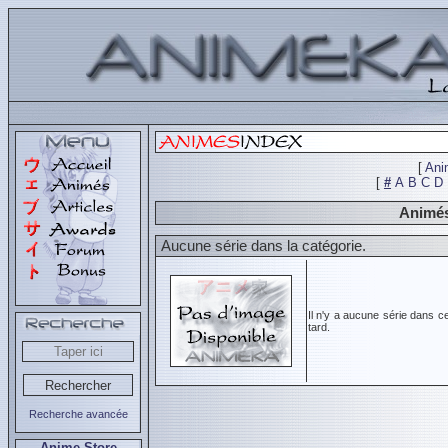
[
Ani
[
#
A
B
C
D
Animés
Aucune série dans la catégorie.
Il n'y a aucune série dans c
tard.
Recherche avancée
Anime Store