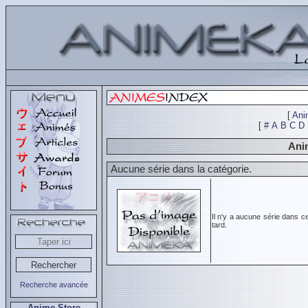
[
Ani
[
#
A
B
C
D
Anim
Aucune série dans la catégorie.
Il n'y a aucune série dans c
tard.
Recherche avancée
Anime Store