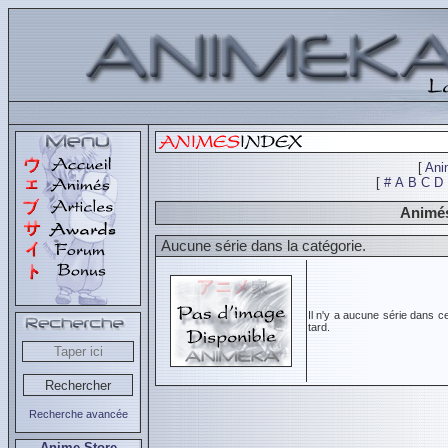
[
Ani
[
#
A
B
C
D
Animés
Aucune série dans la catégorie.
Il n'y a aucune série dans c
tard.
Recherche avancée
Anime Store