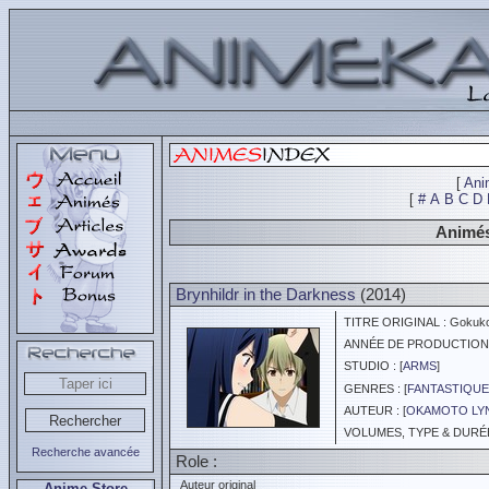
[
Ani
[
#
A
B
C
D
Animés
Brynhildr in the Darkness
(2014)
TITRE ORIGINAL : Gokukok
ANNÉE DE PRODUCTION :
STUDIO : [
ARMS
]
GENRES : [
FANTASTIQUE
AUTEUR : [
OKAMOTO LY
VOLUMES, TYPE & DURÉE 
Recherche avancée
Role :
Auteur original
Anime Store