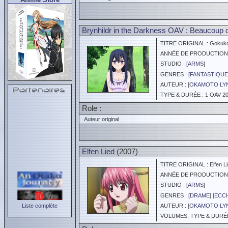
Brynhildr in the Darkness OAV : Beaucoup de
TITRE ORIGINAL : Gokukoku
ANNÉE DE PRODUCTION :
STUDIO : [
ARMS
]
GENRES : [
FANTASTIQUE
AUTEUR : [
OKAMOTO LY
TYPE & DURÉE : 1 OAV 20
Role :
Auteur original
Elfen Lied
(2007)
TITRE ORIGINAL : Elfen Li
ANNÉE DE PRODUCTION :
STUDIO : [
ARMS
]
GENRES : [
DRAME
] [
ECC
Liste complète
AUTEUR : [
OKAMOTO LY
VOLUMES, TYPE & DURÉE 