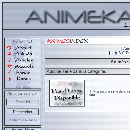
[
Ani
[
#
A
B
C
D
Animés su
Aucune série dans la catégorie.
Il n'y a aucune série dans c
tard.
Recherche avancée
Anime Store