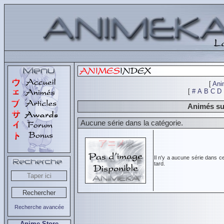
[
Ani
[
#
A
B
C
D
Animés su
Aucune série dans la catégorie.
Il n'y a aucune série dans c
tard.
Recherche avancée
Anime Store