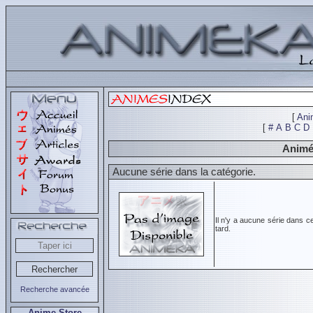
[
Ani
[
#
A
B
C
D
Animés
Aucune série dans la catégorie.
Il n'y a aucune série dans c
tard.
Recherche avancée
Anime Store