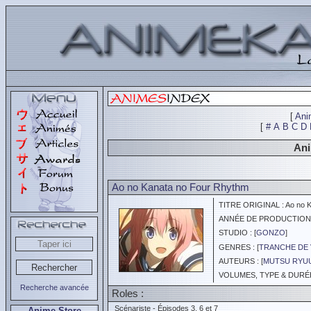
[
Ani
[
#
A
B
C
D
Ani
Ao no Kanata no Four Rhythm
TITRE ORIGINAL : Ao no K
ANNÉE DE PRODUCTION :
STUDIO : [
GONZO
]
GENRES : [
TRANCHE DE 
AUTEURS : [
MUTSU RYU
VOLUMES, TYPE & DURÉE 
Recherche avancée
Roles :
Scénariste - Épisodes 3, 6 et 7
Anime Store