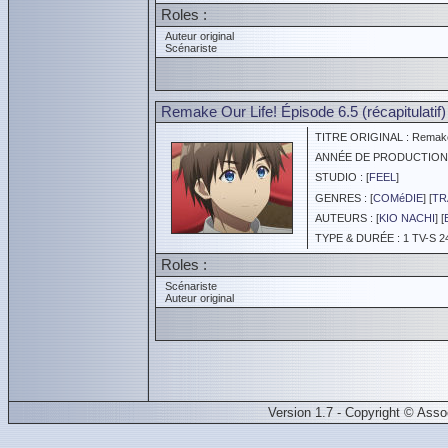
Roles :
Auteur original
Scénariste
Remake Our Life! Épisode 6.5 (récapitulatif)
TITRE ORIGINAL : Remake O
ANNÉE DE PRODUCTION :
STUDIO : [
FEEL
]
GENRES : [
COMéDIE
] [
TR
AUTEURS : [
KIO NACHI
] [
TYPE & DURÉE : 1 TV-S 2
Roles :
Scénariste
Auteur original
Version 1.7 - Copyright © Ass