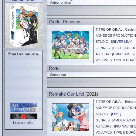
Auteur original
Circlet Princess
TITRE ORIGINAL : Circlet 
ANNÉE DE PRODUCTION :
STUDIO : [
SILVER LINK
]
GENRES : [
ECCHI
] [
ACTI
AUTEUR : [
DMM GAMES
]
VOLUMES, TYPE & DURÉE 
Role :
Scénariste
Remake Our Life!
(2021)
TITRE ORIGINAL : Bokuta
ANNÉE DE PRODUCTION :
STUDIO : [
FEEL
]
GENRES : [
AMOUR & AMI
Liste complète
AUTEURS : [
KIO NACHI
] [
VOLUMES, TYPE & DURÉE 