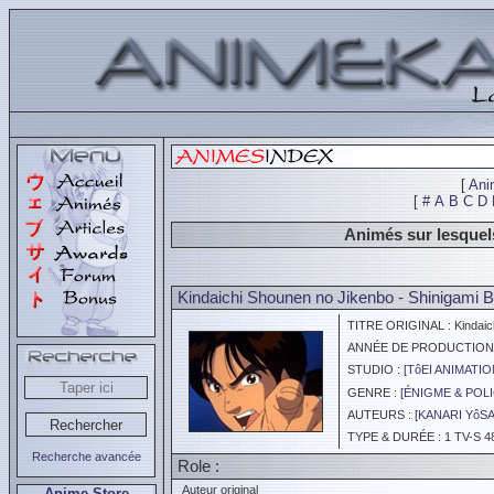
[
Ani
[
#
A
B
C
D
Animés sur lesque
Kindaichi Shounen no Jikenbo - Shinigami B
TITRE ORIGINAL : Kindaichi
ANNÉE DE PRODUCTION :
STUDIO : [
TôEI ANIMATIO
GENRE : [
ÉNIGME & POLI
AUTEURS : [
KANARI YôS
TYPE & DURÉE : 1 TV-S 4
Recherche avancée
Role :
Auteur original
Anime Store