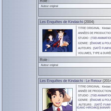
Role :
Auteur original
Les Enquêtes de Kindaichi
(2004)
TITRE ORIGINAL : Kindaich
ANNÉES DE PRODUCTION :
STUDIO : [
TôEI ANIMATIO
GENRE : [
ÉNIGME & POLI
AUTEURS : [
SATÔ FUMIY
VOLUMES, TYPE & DURÉE 
Role :
Auteur original
Les Enquêtes de Kindaichi : Le Retour
(201
TITRE ORIGINAL : Kindaich
ANNÉE DE PRODUCTION :
STUDIO : [
TôEI ANIMATIO
GENRE : [
ÉNIGME & POLI
AUTEURS : [
SATÔ FUMI
IGANO HIROAKI]
] [
KANARI