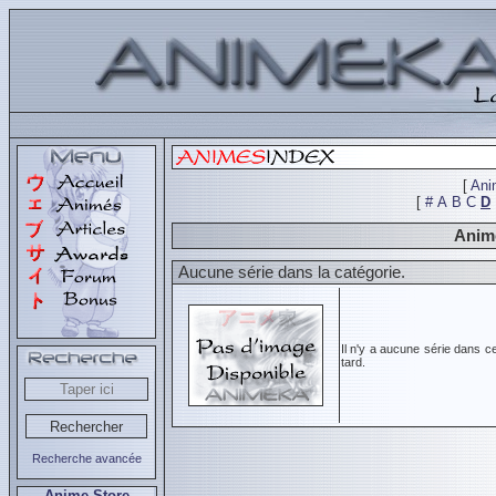
[
Ani
[
#
A
B
C
D
Animé
Aucune série dans la catégorie.
Il n'y a aucune série dans c
tard.
Recherche avancée
Anime Store