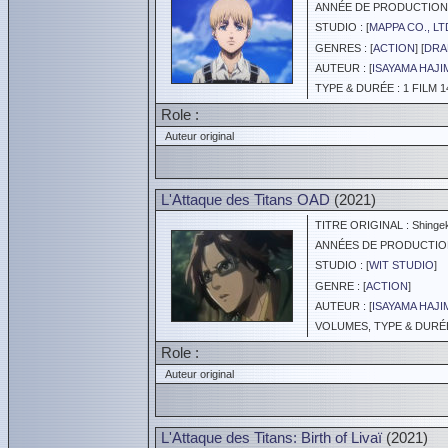
ANNÉE DE PRODUCTION :
STUDIO : [
MAPPA CO., LT
GENRES : [
ACTION
] [
DRA
AUTEUR : [
ISAYAMA HAJI
TYPE & DURÉE : 1 FILM 1
Role :
Auteur original
L'Attaque des Titans OAD
(2021)
TITRE ORIGINAL : Shingek
ANNÉES DE PRODUCTION :
STUDIO : [
WIT STUDIO
]
GENRE : [
ACTION
]
AUTEUR : [
ISAYAMA HAJI
VOLUMES, TYPE & DURÉE 
Role :
Auteur original
L'Attaque des Titans: Birth of Livaï
(2021)