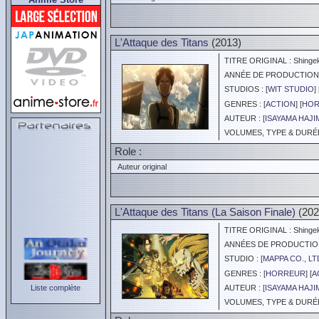
L'Attaque des Titans
(2013)
TITRE ORIGINAL : Shingeki
ANNÉE DE PRODUCTION :
STUDIOS : [
WIT STUDIO
] 
GENRES : [
ACTION
] [
HOR
AUTEUR : [
ISAYAMA HAJI
VOLUMES, TYPE & DURÉE 
Role :
Auteur original
L'Attaque des Titans (La Saison Finale)
(202
TITRE ORIGINAL : Shingeki 
ANNÉES DE PRODUCTION :
STUDIO : [
MAPPA CO., LT
GENRES : [
HORREUR
] [
A
Liste complète
AUTEUR : [
ISAYAMA HAJI
VOLUMES, TYPE & DURÉE 