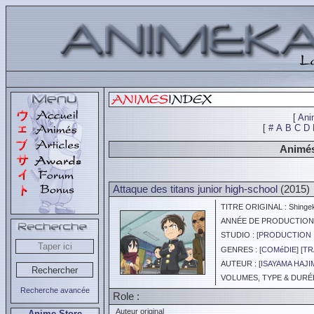
[
Ani
[
#
A
B
C
D
Animés
Attaque des titans junior high-school
(2015)
TITRE ORIGINAL : Shingeki
ANNÉE DE PRODUCTION :
STUDIO : [
PRODUCTION 
GENRES : [
COMéDIE
] [
TR
AUTEUR : [
ISAYAMA HAJI
VOLUMES, TYPE & DURÉE 
Recherche avancée
Role :
Auteur original
Anime Store