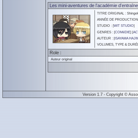
Les mini-aventures de l'académie d'entraîn
TITRE ORIGINAL : Shingeki 
ANNÉE DE PRODUCTION :
STUDIO : [
WIT STUDIO
]
GENRES : [
COMéDIE
] [
AC
AUTEUR : [
ISAYAMA HAJI
VOLUMES, TYPE & DURÉE :
Role :
Auteur original
Version 1.7 - Copyright © Ass