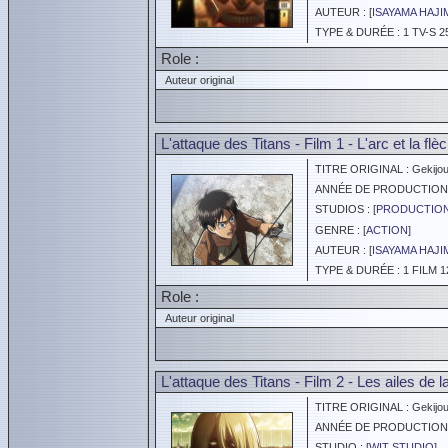
AUTEUR : [
ISAYAMA HAJI
TYPE & DURÉE : 1 TV-S 2
Role :
Auteur original
L'attaque des Titans - Film 1 - L'arc et la flè
TITRE ORIGINAL : Gekijoub
ANNÉE DE PRODUCTION :
STUDIOS : [
PRODUCTION
GENRE : [
ACTION
]
AUTEUR : [
ISAYAMA HAJI
TYPE & DURÉE : 1 FILM 1
Role :
Auteur original
L'attaque des Titans - Film 2 - Les ailes de la
TITRE ORIGINAL : Gekijouba
ANNÉE DE PRODUCTION :
STUDIO : [
WIT STUDIO
]