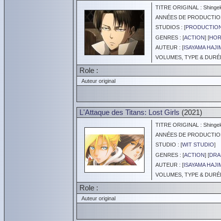
TITRE ORIGINAL : Shingeki 
ANNÉES DE PRODUCTION :
STUDIOS : [
PRODUCTION
GENRES : [
ACTION
] [
HOR
AUTEUR : [
ISAYAMA HAJI
VOLUMES, TYPE & DURÉE 
Role :
Auteur original
L'Attaque des Titans: Lost Girls
(2021)
TITRE ORIGINAL : Shingeki 
ANNÉES DE PRODUCTION :
STUDIO : [
WIT STUDIO
]
GENRES : [
ACTION
] [
DRA
AUTEUR : [
ISAYAMA HAJI
VOLUMES, TYPE & DURÉE 
Role :
Auteur original