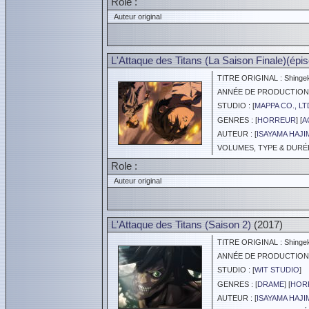
Role :
Auteur original
L'Attaque des Titans (La Saison Finale)(épi
TITRE ORIGINAL : Shingeki 
ANNÉE DE PRODUCTION :
STUDIO : [
MAPPA CO., LT
GENRES : [
HORREUR
] [
A
AUTEUR : [
ISAYAMA HAJI
VOLUMES, TYPE & DURÉE :
Role :
Auteur original
L'Attaque des Titans (Saison 2)
(2017)
TITRE ORIGINAL : Shingeki 
ANNÉE DE PRODUCTION :
STUDIO : [
WIT STUDIO
]
GENRES : [
DRAME
] [
HOR
AUTEUR : [
ISAYAMA HAJI