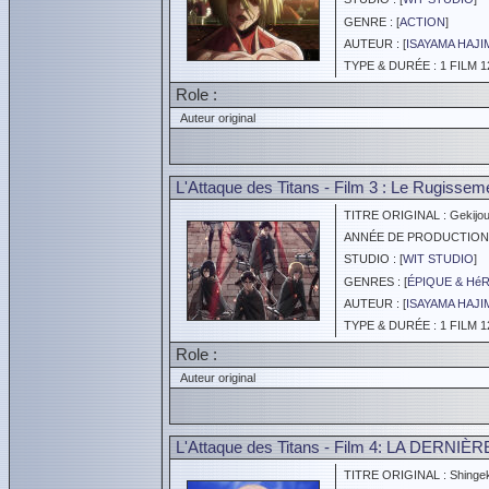
GENRE : [
ACTION
]
AUTEUR : [
ISAYAMA HAJI
TYPE & DURÉE : 1 FILM 1
Role :
Auteur original
L'Attaque des Titans - Film 3 : Le Rugisseme
TITRE ORIGINAL : Gekijoub
ANNÉE DE PRODUCTION :
STUDIO : [
WIT STUDIO
]
GENRES : [
ÉPIQUE & Hé
AUTEUR : [
ISAYAMA HAJI
TYPE & DURÉE : 1 FILM 1
Role :
Auteur original
L'Attaque des Titans - Film 4: LA DERNIÈRE 
TITRE ORIGINAL : Shingeki 