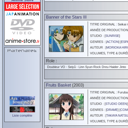
Banner of the Stars III
TITRE ORIGINAL : Seikai no
ANNÉE DE PRODUCTION :
STUDIO : [
SUNRISE
]
GENRES : [
ACTION
] [
ESP
AUTEUR : [
MORIOKA HIR
VOLUMES, TYPE & DURÉE 
Role :
Doubleur VO - Seiyû - Linn Syun-Rock Dreu Haider Jinto
Fruits Basket
(2003)
TITRE ORIGINAL : Furuba
ANNÉE DE PRODUCTION :
STUDIO : [
STUDIO DEEN
]
GENRES : [
DRAME
] [
COM
Liste complète
AUTEUR : [
TAKAYA NATSU
VOLUMES, TYPE & DURÉE 