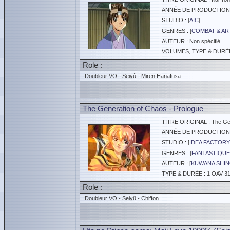
ANNÉE DE PRODUCTION :
STUDIO : [
AIC
]
GENRES : [
COMBAT & AR
AUTEUR : Non spécifié
VOLUMES, TYPE & DURÉE 
Role :
Doubleur VO - Seiyû - Miren Hanafusa
The Generation of Chaos - Prologue
TITRE ORIGINAL : The Gene
ANNÉE DE PRODUCTION :
STUDIO : [
IDEA FACTORY
GENRES : [
FANTASTIQUE
AUTEUR : [
KUWANA SHI
TYPE & DURÉE : 1 OAV 31
Role :
Doubleur VO - Seiyû - Chiffon