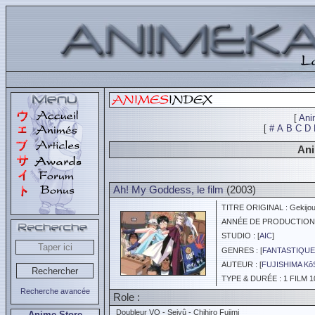
[
Ani
[
#
A
B
C
D
Ani
Ah! My Goddess, le film
(2003)
TITRE ORIGINAL : Gekijou
ANNÉE DE PRODUCTION :
STUDIO : [
AIC
]
GENRES : [
FANTASTIQUE
AUTEUR : [
FUJISHIMA K
TYPE & DURÉE : 1 FILM 1
Recherche avancée
Role :
Doubleur VO - Seiyû - Chihiro Fujimi
Anime Store