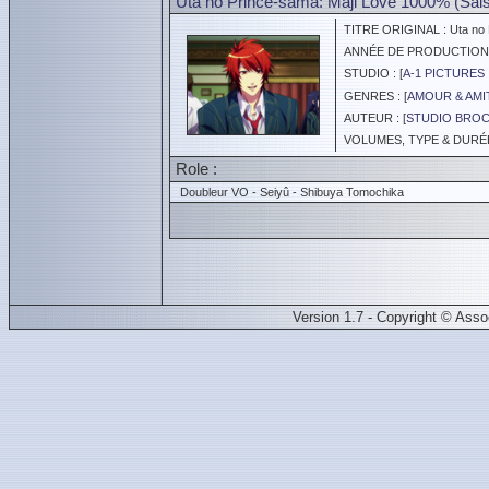
Uta no Prince-sama: Maji Love 1000% (Sais
TITRE ORIGINAL : Uta no P
ANNÉE DE PRODUCTION :
STUDIO : [
A-1 PICTURES 
GENRES : [
AMOUR & AMI
AUTEUR : [
STUDIO BROC
VOLUMES, TYPE & DURÉE 
Role :
Doubleur VO - Seiyû - Shibuya Tomochika
Version 1.7 - Copyright © Ass