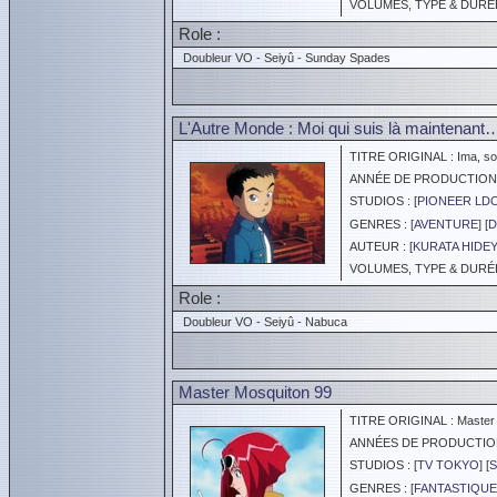
VOLUMES, TYPE & DURÉE 
Role :
Doubleur VO - Seiyû - Sunday Spades
L'Autre Monde : Moi qui suis là maintenant
TITRE ORIGINAL : Ima, sok
ANNÉE DE PRODUCTION :
STUDIOS : [
PIONEER LD
GENRES : [
AVENTURE
] [
D
AUTEUR : [
KURATA HIDEY
VOLUMES, TYPE & DURÉE 
Role :
Doubleur VO - Seiyû - Nabuca
Master Mosquiton 99
TITRE ORIGINAL : Master 
ANNÉES DE PRODUCTION :
STUDIOS : [
TV TOKYO
] [
S
GENRES : [
FANTASTIQUE