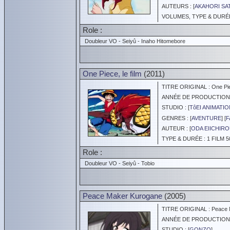
AUTEURS : [
AKAHORI S
VOLUMES, TYPE & DURÉE 
Role :
Doubleur VO - Seiyû - Inaho Hitomebore
One Piece, le film
(2011)
TITRE ORIGINAL : One Piec
ANNÉE DE PRODUCTION :
STUDIO : [
TôEI ANIMATIO
GENRES : [
AVENTURE
] [
F
AUTEUR : [
ODA EIICHIR
TYPE & DURÉE : 1 FILM 5
Role :
Doubleur VO - Seiyû - Tobio
Peace Maker Kurogane
(2005)
TITRE ORIGINAL : Peace 
ANNÉE DE PRODUCTION :
STUDIO : [
GONZO
]