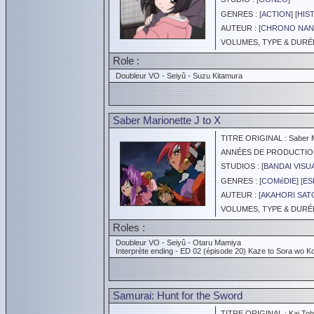
GENRES : [
ACTION
] [
HIS
AUTEUR : [
CHRONO NAN
VOLUMES, TYPE & DURÉE 
Role :
Doubleur VO - Seiyû - Suzu Kitamura
Saber Marionette J to X
TITRE ORIGINAL : Saber Ma
ANNÉES DE PRODUCTION :
STUDIOS : [
BANDAI VISU
GENRES : [
COMéDIE
] [
ES
AUTEUR : [
AKAHORI SA
VOLUMES, TYPE & DURÉE 
Roles :
Doubleur VO - Seiyû - Otaru Mamiya
Interprète ending - ED 02 (épisode 20) Kaze to Sora wo K
Samurai: Hunt for the Sword
TITRE ORIGINAL : Kai Toh 