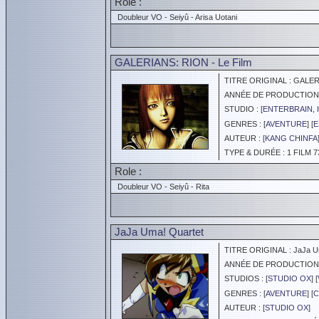
Role :
Doubleur VO - Seiyû - Arisa Uotani
GALERIANS: RION - Le Film
TITRE ORIGINAL : GALERI
ANNÉE DE PRODUCTION :
STUDIO : [
ENTERBRAIN, 
GENRES : [
AVENTURE
] [
E
AUTEUR : [
KANG CHINFA
TYPE & DURÉE : 1 FILM 7
Role :
Doubleur VO - Seiyû - Rita
JaJa Uma! Quartet
TITRE ORIGINAL : JaJa Um
ANNÉE DE PRODUCTION :
STUDIOS : [
STUDIO OX
] [
GENRES : [
AVENTURE
] [
C
AUTEUR : [
STUDIO OX
]