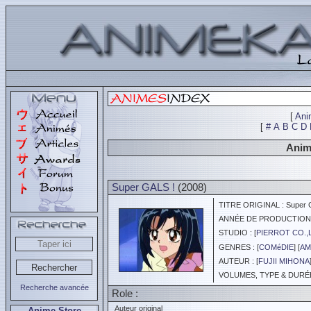
[
Ani
[
#
A
B
C
D
Animé
Super GALS !
(2008)
TITRE ORIGINAL : Super G
ANNÉE DE PRODUCTION :
STUDIO : [
PIERROT CO.,
GENRES : [
COMéDIE
] [
AM
AUTEUR : [
FUJII MIHONA
VOLUMES, TYPE & DURÉE 
Recherche avancée
Role :
Auteur original
Anime Store