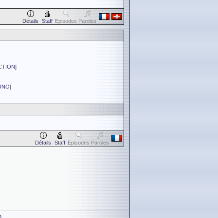
Détails
Staff
Episodes
Paroles
CTION
]
UNO
]
Détails
Staff
Episodes
Paroles
n
.