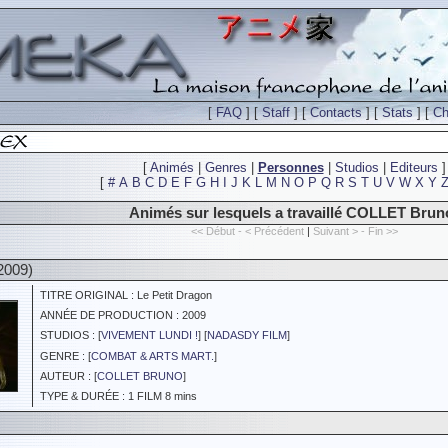
[
FAQ
] [
Staff
] [
Contacts
] [
Stats
] [
Ch
[
Animés
|
Genres
|
Personnes
|
Studios
|
Editeurs
]
[
#
A
B
C
D
E
F
G
H
I
J
K
L
M
N
O
P
Q
R
S
T
U
V
W
X
Y
Animés sur lesquels a travaillé COLLET Brun
<< Début - < Précédent
|
Suivant > - Fin >>
2009)
TITRE ORIGINAL : Le Petit Dragon
ANNÉE DE PRODUCTION : 2009
STUDIOS : [
VIVEMENT LUNDI !
] [
NADASDY FILM
]
GENRE : [
COMBAT & ARTS MART.
]
AUTEUR : [
COLLET BRUNO
]
TYPE & DURÉE : 1 FILM 8 mins