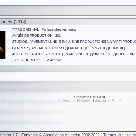
 jouets
(2014)
TITRE ORIGINAL : Panique chez les jouets
ANNÉE DE PRODUCTION : 2014
STUDIOS : [
VIVEMENT LUNDI !
] [
MéLUSINE PRODUCTIONS
] [
LA PARTI PRODU
GENRES : [
FAMILIAL & JEUNESSE
] [
FANTASTIQUE & MYTHE
] [
COMéDIE
]
AUTEURS : [
AUBIER STéPHANE
] [
PATAR VINCENT
] [
SIMON JOEL
] [
COLLET BR
TYPE & DURÉE : 1 FILM 42 mins
4 résultats (De 1 à 4)
<< Début - < Précédent
|
Suivant > - Fin >>
ersion 1.7 - Copyright © Association Animeka 2002-2022 -
Termes d'utilisatio