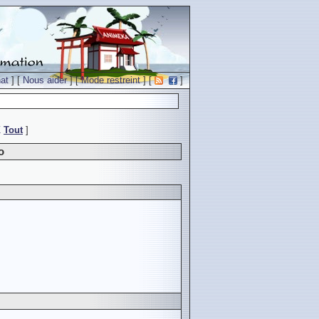
at
] [
Nous aider
] [
Mode restreint
] [
]
Z
Tout
]
o