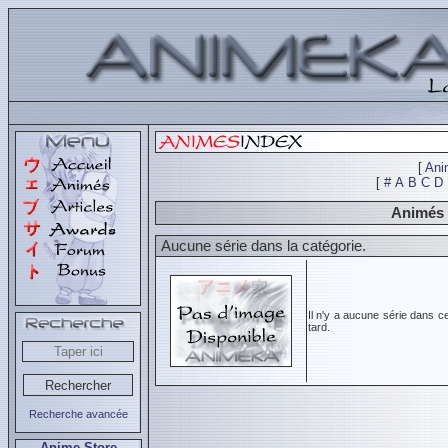
[
Ani
[
#
A
B
C
D
Animés 
Aucune série dans la catégorie.
Il n'y a aucune série dans c
tard.
Recherche avancée
Anime Store