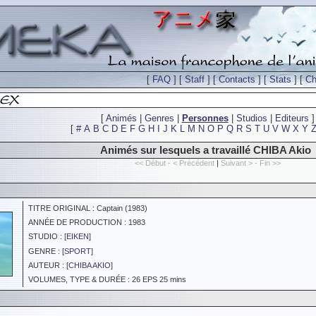
[
FAQ
] [
Staff
] [
Contacts
] [
Stats
] [
Ch
[
Animés
|
Genres
|
Personnes
|
Studios
|
Editeurs
]
[
#
A
B
C
D
E
F
G
H
I
J
K
L
M
N
O
P
Q
R
S
T
U
V
W
X
Y
Animés sur lesquels a travaillé CHIBA Akio
<< Début - < Précédent
|
Suivant > - Fin >>
TITRE ORIGINAL : Captain (1983)
ANNÉE DE PRODUCTION : 1983
STUDIO : [
EIKEN
]
GENRE : [
SPORT
]
AUTEUR : [
CHIBA AKIO
]
VOLUMES, TYPE & DURÉE : 26 EPS 25 mins