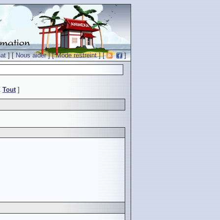
at
] [
Nous aider
] [
Mode restreint
] [
]
Z
Tout
]