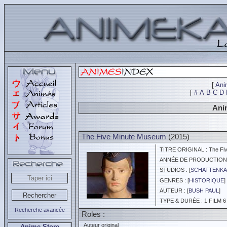
[
Ani
[
#
A
B
C
D
Anim
The Five Minute Museum
(2015)
TITRE ORIGINAL : The Fi
ANNÉE DE PRODUCTION :
STUDIOS : [
SCHATTENKA
GENRES : [
HISTORIQUE
] 
AUTEUR : [
BUSH PAUL
]
TYPE & DURÉE : 1 FILM 6
Recherche avancée
Roles :
Auteur original
Anime Store