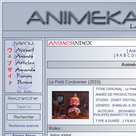
[
Ani
[
#
A
B
C
D
Animés
Le Petit Cordonnier
(2015)
TITRE ORIGINAL : Le Petit
ANNÉE DE PRODUCTION :
STUDIO : [
ISART DIGITAL
GENRES : [
FAMILIAL & J
AUTEURS : [
BONVARD
PHILIPPE
] [
MARIOTTE BEN
TYPE & DURÉE : 1 FILM 5
Recherche avancée
Roles :
Auteur original
Anime Store