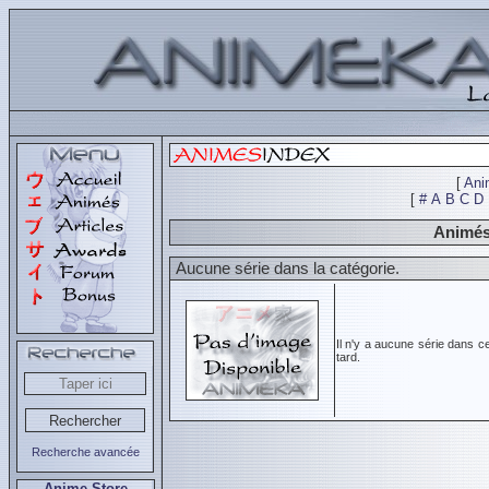
[
Ani
[
#
A
B
C
D
Animés
Aucune série dans la catégorie.
Il n'y a aucune série dans c
tard.
Recherche avancée
Anime Store