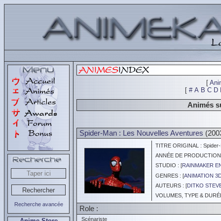
[
Ani
[
#
A
B
C
D
Animés su
Spider-Man : Les Nouvelles Aventures
(200
TITRE ORIGINAL : Spider-M
ANNÉE DE PRODUCTION :
STUDIO : [
RAINMAKER EN
GENRES : [
ANIMATION 3
AUTEURS : [
DITKO STEV
VOLUMES, TYPE & DURÉE 
Recherche avancée
Role :
Scénariste
Anime Store