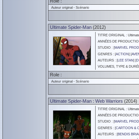
Role :
Auteur original - Scénario
Ultimate Spider-Man
(2012)
TITRE ORIGINAL : Ultimat
ANNÉES DE PRODUCTION :
STUDIO : [
MARVEL PROD
GENRES : [
ACTION
] [
AVE
AUTEURS : [
LEE STAN
] [
D
VOLUMES, TYPE & DURÉE 
Role :
Auteur original - Scénario
Ultimate Spider-Man : Web Warriors
(2014)
TITRE ORIGINAL : Ultimate
ANNÉES DE PRODUCTION :
STUDIO : [
MARVEL PROD
GENRES : [
CARTOON & 
AUTEURS : [
BENDIS BRI