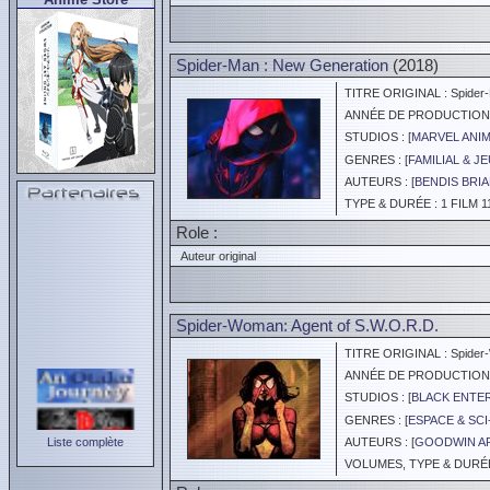
Spider-Man : New Generation
(2018)
TITRE ORIGINAL : Spider-
ANNÉE DE PRODUCTION :
STUDIOS : [
MARVEL ANI
GENRES : [
FAMILIAL & J
AUTEURS : [
BENDIS BRI
TYPE & DURÉE : 1 FILM 1
Role :
Auteur original
Spider-Woman: Agent of S.W.O.R.D.
TITRE ORIGINAL : Spider-
ANNÉE DE PRODUCTION :
STUDIOS : [
BLACK ENTE
GENRES : [
ESPACE & SCI
Liste complète
AUTEURS : [
GOODWIN A
VOLUMES, TYPE & DURÉE 