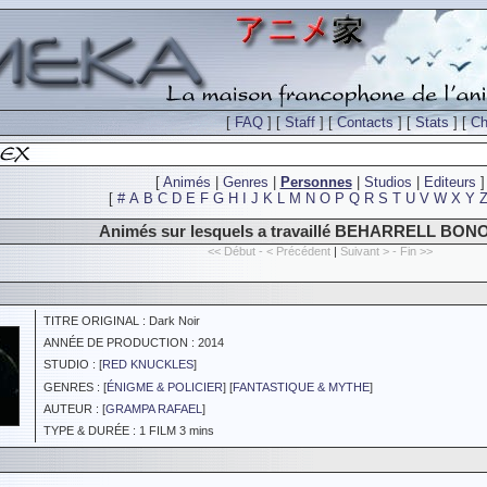
[
FAQ
] [
Staff
] [
Contacts
] [
Stats
] [
Ch
[
Animés
|
Genres
|
Personnes
|
Studios
|
Editeurs
]
[
#
A
B
C
D
E
F
G
H
I
J
K
L
M
N
O
P
Q
R
S
T
U
V
W
X
Y
Animés sur lesquels a travaillé BEHARRELL BONO
<< Début - < Précédent
|
Suivant > - Fin >>
TITRE ORIGINAL : Dark Noir
ANNÉE DE PRODUCTION : 2014
STUDIO : [
RED KNUCKLES
]
GENRES : [
ÉNIGME & POLICIER
] [
FANTASTIQUE & MYTHE
]
AUTEUR : [
GRAMPA RAFAEL
]
TYPE & DURÉE : 1 FILM 3 mins