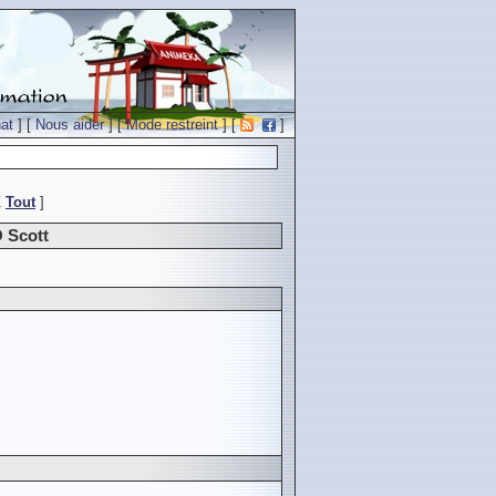
at
] [
Nous aider
] [
Mode restreint
] [
]
Z
Tout
]
 Scott