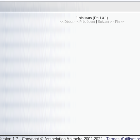
1 résultats (De 1 à 1)
<< Début - < Précédent
|
Suivant > - Fin >>
ersion 1.7 - Copyright © Association Animeka 2002-2022 -
Termes d'utilisatio