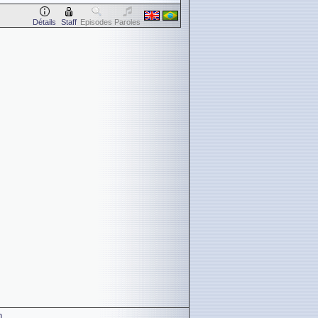
Détails
Staff
Episodes
Paroles
n
.