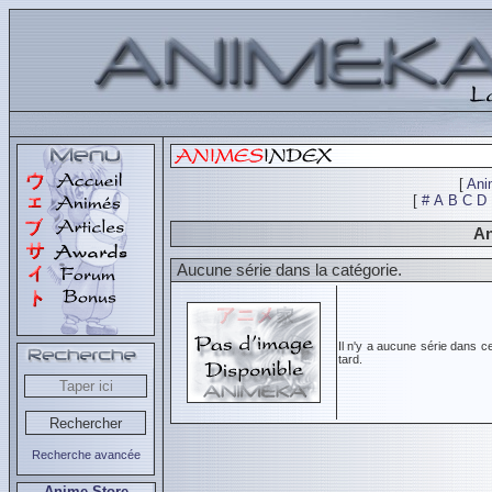
[
Ani
[
#
A
B
C
D
An
Aucune série dans la catégorie.
Il n'y a aucune série dans c
tard.
Recherche avancée
Anime Store