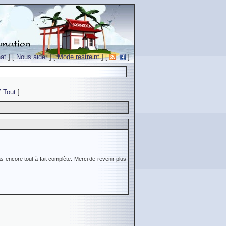
at
] [
Nous aider
] [
Mode restreint
] [
]
Z
Tout
]
s encore tout à fait complète. Merci de revenir plus