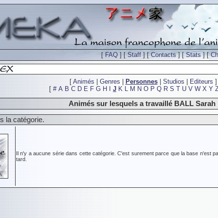
[
FAQ
] [
Staff
] [
Contacts
] [
Stats
] [
Ch
[
Animés
|
Genres
|
Personnes
|
Studios
|
Editeurs
]
[
#
A
B
C
D
E
F
G
H
I
J
K
L
M
N
O
P
Q
R
S
T
U
V
W
X
Y
Animés sur lesquels a travaillé BALL Sarah
 la catégorie.
Il n'y a aucune série dans cette catégorie. C'est surement parce que la base n'est pa
tard.