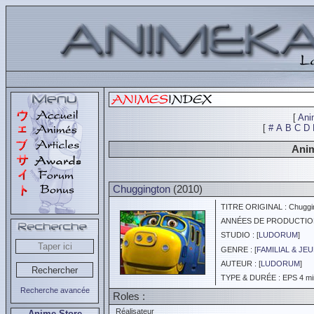
[
Ani
[
#
A
B
C
D
Anim
Chuggington
(2010)
TITRE ORIGINAL : Chuggi
ANNÉES DE PRODUCTION :
STUDIO : [
LUDORUM
]
GENRE : [
FAMILIAL & JE
AUTEUR : [
LUDORUM
]
TYPE & DURÉE : EPS 4 min
Recherche avancée
Roles :
Réalisateur
Anime Store