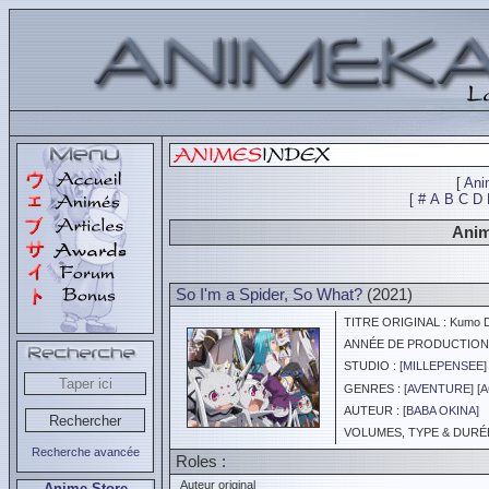
[
Ani
[
#
A
B
C
D
Anim
So I'm a Spider, So What?
(2021)
TITRE ORIGINAL : Kumo De
ANNÉE DE PRODUCTION :
STUDIO : [
MILLEPENSEE
]
GENRES : [
AVENTURE
] [
A
AUTEUR : [
BABA OKINA
]
VOLUMES, TYPE & DURÉE 
Recherche avancée
Roles :
Auteur original
Anime Store