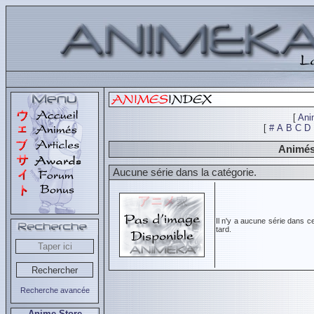
[
Ani
[
#
A
B
C
D
Animés
Aucune série dans la catégorie.
Il n'y a aucune série dans c
tard.
Recherche avancée
Anime Store