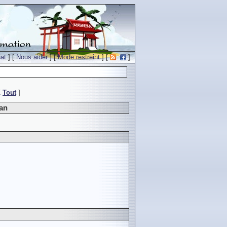
at
] [
Nous aider
] [
Mode restreint
] [
]
Z
Tout
]
ian