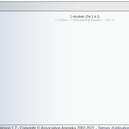
1 résultats (De 1 à 1)
<< Début - < Précédent
|
Suivant > - Fin >>
ersion 1.7 - Copyright © Association Animeka 2002-2022 -
Termes d'utilisatio