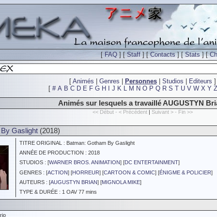
[
FAQ
] [
Staff
] [
Contacts
] [
Stats
] [
Ch
[
Animés
|
Genres
|
Personnes
|
Studios
|
Editeurs
]
[
#
A
B
C
D
E
F
G
H
I
J
K
L
M
N
O
P
Q
R
S
T
U
V
W
X
Y
Animés sur lesquels a travaillé AUGUSTYN Br
<< Début - < Précédent
|
Suivant > - Fin >>
By Gaslight
(2018)
TITRE ORIGINAL : Batman: Gotham By Gaslight
ANNÉE DE PRODUCTION : 2018
STUDIOS : [
WARNER BROS. ANIMATION
] [
DC ENTERTAINMENT
]
GENRES : [
ACTION
] [
HORREUR
] [
CARTOON & COMIC
] [
ÉNIGME & POLICIER
]
AUTEURS : [
AUGUSTYN BRIAN
] [
MIGNOLA MIKE
]
TYPE & DURÉE : 1 OAV 77 mins
rio