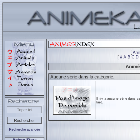
[
Ani
[
#
A
B
C
D
Animés
Aucune série dans la catégorie.
Il n'y a aucune série dans c
tard.
Recherche avancée
Anime Store