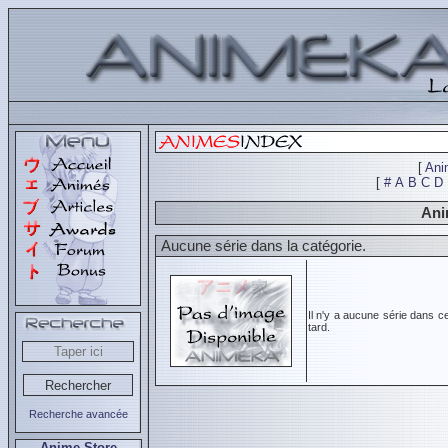
[
Ani
[
#
A
B
C
D
Ani
Aucune série dans la catégorie.
Il n'y a aucune série dans c
tard.
Recherche avancée
Anime Store