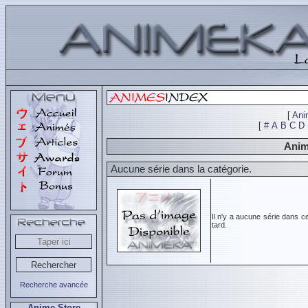
[
Ani
[
#
A
B
C
D
Anim
Aucune série dans la catégorie.
Il n'y a aucune série dans c
tard.
Recherche avancée
Anime Store