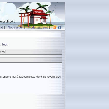
at
] [
Nous aider
] [
Mode restreint
] [
]
Z
Tout
]
gemi
s encore tout à fait complète. Merci de revenir plus