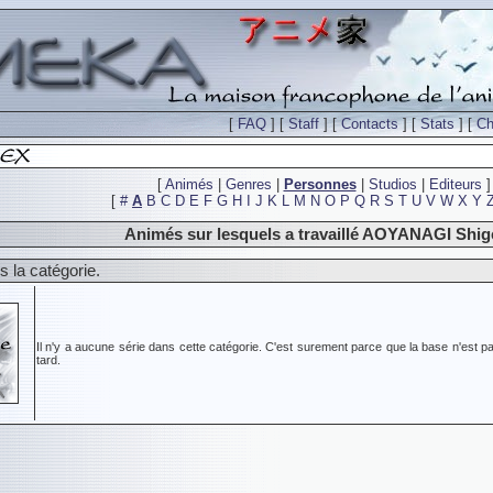
[
FAQ
] [
Staff
] [
Contacts
] [
Stats
] [
Ch
[
Animés
|
Genres
|
Personnes
|
Studios
|
Editeurs
]
[
#
A
B
C
D
E
F
G
H
I
J
K
L
M
N
O
P
Q
R
S
T
U
V
W
X
Y
Animés sur lesquels a travaillé AOYANAGI Shi
 la catégorie.
Il n'y a aucune série dans cette catégorie. C'est surement parce que la base n'est pa
tard.