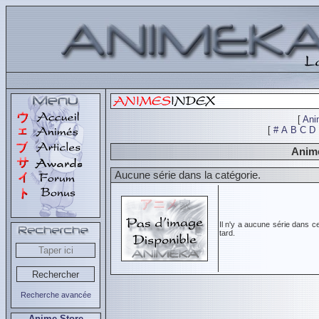
[
Ani
[
#
A
B
C
D
Animé
Aucune série dans la catégorie.
Il n'y a aucune série dans c
tard.
Recherche avancée
Anime Store