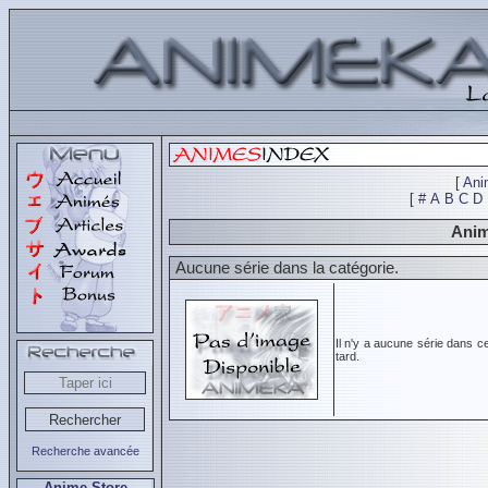
[
Ani
[
#
A
B
C
D
Anim
Aucune série dans la catégorie.
Il n'y a aucune série dans c
tard.
Recherche avancée
Anime Store