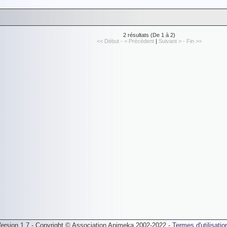
2 résultats (De 1 à 2)
<< Début - < Précédent
|
Suivant > - Fin >>
ersion 1.7 - Copyright © Association Animeka 2002-2022 -
Termes d'utilisatio