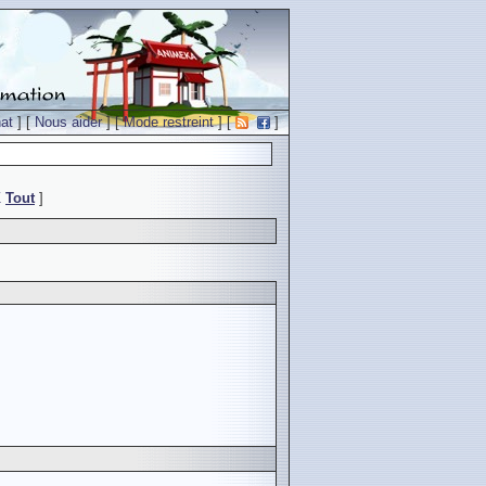
at
] [
Nous aider
] [
Mode restreint
] [
]
Z
Tout
]