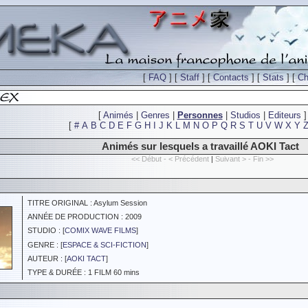
[
FAQ
] [
Staff
] [
Contacts
] [
Stats
] [
Ch
[
Animés
|
Genres
|
Personnes
|
Studios
|
Editeurs
]
[
#
A
B
C
D
E
F
G
H
I
J
K
L
M
N
O
P
Q
R
S
T
U
V
W
X
Y
Animés sur lesquels a travaillé AOKI Tact
<< Début - < Précédent
|
Suivant > - Fin >>
TITRE ORIGINAL : Asylum Session
ANNÉE DE PRODUCTION : 2009
STUDIO : [
COMIX WAVE FILMS
]
GENRE : [
ESPACE & SCI-FICTION
]
AUTEUR : [
AOKI TACT
]
TYPE & DURÉE : 1 FILM 60 mins