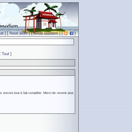
at
] [
Nous aider
] [
Mode restreint
] [
]
Z
Tout
]
s encore tout à fait complète. Merci de revenir plus