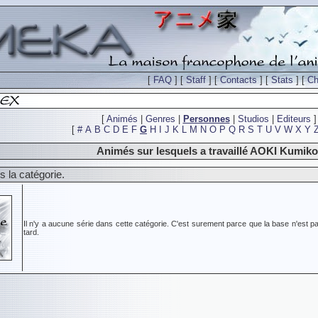
[
FAQ
] [
Staff
] [
Contacts
] [
Stats
] [
Ch
[
Animés
|
Genres
|
Personnes
|
Studios
|
Editeurs
]
[
#
A
B
C
D
E
F
G
H
I
J
K
L
M
N
O
P
Q
R
S
T
U
V
W
X
Y
Animés sur lesquels a travaillé AOKI Kumiko
 la catégorie.
Il n'y a aucune série dans cette catégorie. C'est surement parce que la base n'est pa
tard.