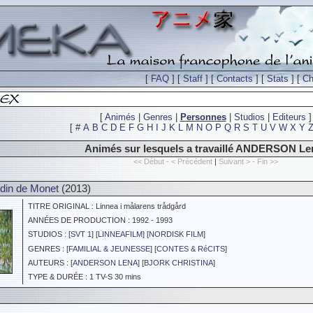
[
FAQ
] [
Staff
] [
Contacts
] [
Stats
] [
Ch
[
Animés
|
Genres
|
Personnes
|
Studios
|
Editeurs
]
[
#
A
B
C
D
E
F
G
H
I
J
K
L
M
N
O
P
Q
R
S
T
U
V
W
X
Y
Animés sur lesquels a travaillé ANDERSON Le
<< Début - < Précédent
|
Suivant > - Fin >>
rdin de Monet
(2013)
TITRE ORIGINAL : Linnea i målarens trådgård
ANNÉES DE PRODUCTION : 1992 - 1993
STUDIOS : [
SVT 1
] [
LINNEAFILM
] [
NORDISK FILM
]
GENRES : [
FAMILIAL & JEUNESSE
] [
CONTES & RéCITS
]
AUTEURS : [
ANDERSON LENA
] [
BJORK CHRISTINA
]
TYPE & DURÉE : 1 TV-S 30 mins