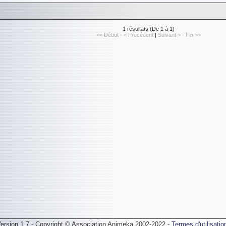
1 résultats (De 1 à 1)
<< Début - < Précédent
|
Suivant > - Fin >>
ersion 1.7 - Copyright © Association Animeka 2002-2022 -
Termes d'utilisatio