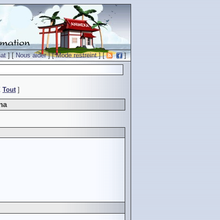
at
] [
Nous aider
] [
Mode restreint
] [
]
Z
Tout
]
na