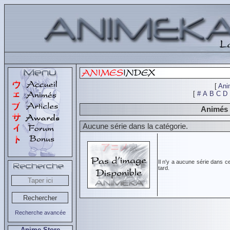
[
Ani
[
#
A
B
C
D
Animés 
Aucune série dans la catégorie.
Il n'y a aucune série dans c
tard.
Recherche avancée
Anime Store