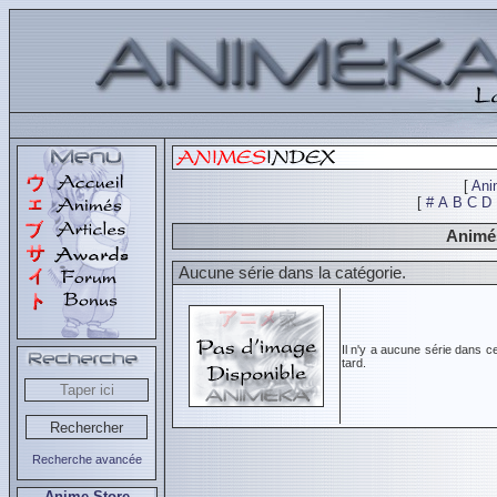
[
Ani
[
#
A
B
C
D
Animés
Aucune série dans la catégorie.
Il n'y a aucune série dans c
tard.
Recherche avancée
Anime Store