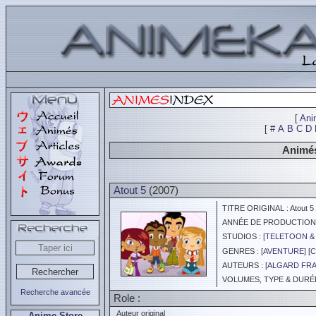
[
Ani
[
#
A
B
C
D
Animés
Atout 5
(2007)
TITRE ORIGINAL : Atout 5
ANNÉE DE PRODUCTION :
STUDIOS : [
TELETOON &
GENRES : [
AVENTURE
] [
C
AUTEURS : [
ALGARD FR
VOLUMES, TYPE & DURÉE 
Recherche avancée
Role :
Auteur original
Anime Store