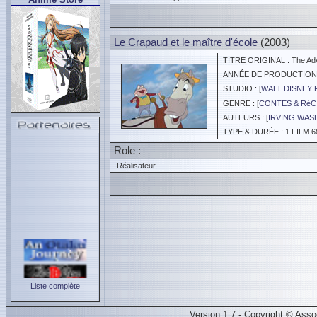
Le Crapaud et le maître d'école
(2003)
TITRE ORIGINAL : The Adve
ANNÉE DE PRODUCTION :
STUDIO : [
WALT DISNEY 
GENRE : [
CONTES & RéC
AUTEURS : [
IRVING WAS
TYPE & DURÉE : 1 FILM 6
Role :
Réalisateur
Liste complète
Version 1.7 - Copyright © Ass