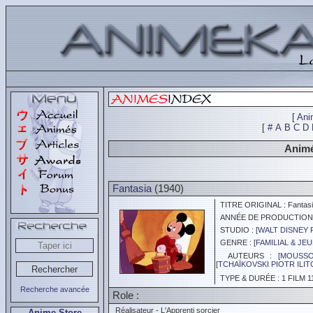
[
Ani
[
#
A
B
C
D
Animé
Fantasia
(1940)
TITRE ORIGINAL : Fantas
ANNÉE DE PRODUCTION :
STUDIO : [
WALT DISNEY 
GENRE : [
FAMILIAL & JE
AUTEURS : [
MOUSSO
[
TCHAÏKOVSKI PIOTR ILIT
TYPE & DURÉE : 1 FILM 1
Recherche avancée
Role :
Réalisateur - L'Apprenti sorcier
Anime Store