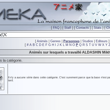
[
FAQ
] [
Staff
] [
Contacts
] [
Stats
] [
Ch
[
Animés
|
Genres
|
Personnes
|
Studios
|
Editeurs
]
[
#
A
B
C
D
E
F
G
H
I
J
K
L
M
N
O
P
Q
R
S
T
U
V
W
X
Y
Animés sur lesquels a travaillé ALDASHIN Mikh
 la catégorie.
Il n'y a aucune série dans cette catégorie. C'est surement parce que la base n'est pa
tard.