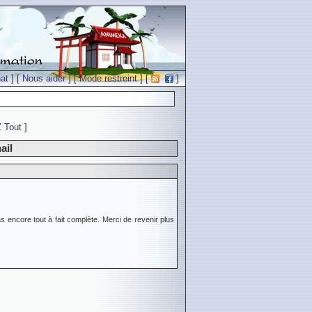
at
] [
Nous aider
] [
Mode restreint
] [
]
Z
Tout
]
ail
s encore tout à fait complète. Merci de revenir plus