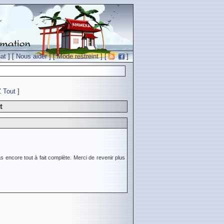
at
] [
Nous aider
] [
Mode restreint
] [
]
Z
Tout
]
t
s encore tout à fait complète. Merci de revenir plus