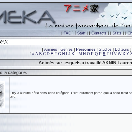
[
FAQ
] [
Staff
] [
Contacts
] [
Stats
] [
Ch
[
Animés
|
Genres
|
Personnes
|
Studios
|
Editeurs
]
[
#
A
B
C
D
E
F
G
H
I
J
K
L
M
N
O
P
Q
R
S
T
U
V
W
X
Y
Animés sur lesquels a travaillé AKNIN Lauren
 la catégorie.
Il n'y a aucune série dans cette catégorie. C'est surement parce que la base n'est pa
tard.