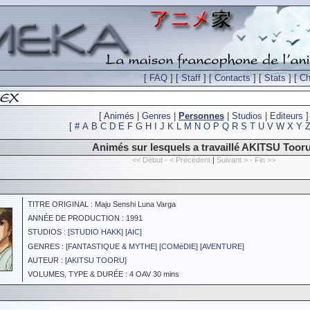
[
FAQ
] [
Staff
] [
Contacts
] [
Stats
] [
Ch
[
Animés
|
Genres
|
Personnes
|
Studios
|
Editeurs
]
[
#
A
B
C
D
E
F
G
H
I
J
K
L
M
N
O
P
Q
R
S
T
U
V
W
X
Y
Animés sur lesquels a travaillé AKITSU Toor
<< Début - < Précédent
|
Suivant > - Fin >>
TITRE ORIGINAL : Maju Senshi Luna Varga
ANNÉE DE PRODUCTION : 1991
STUDIOS : [
STUDIO HAKK
] [
AIC
]
GENRES : [
FANTASTIQUE & MYTHE
] [
COMéDIE
] [
AVENTURE
]
AUTEUR : [
AKITSU TOORU
]
VOLUMES, TYPE & DURÉE : 4 OAV 30 mins