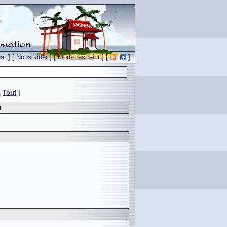
at
] [
Nous aider
] [
Mode restreint
] [
]
Z
Tout
]
u