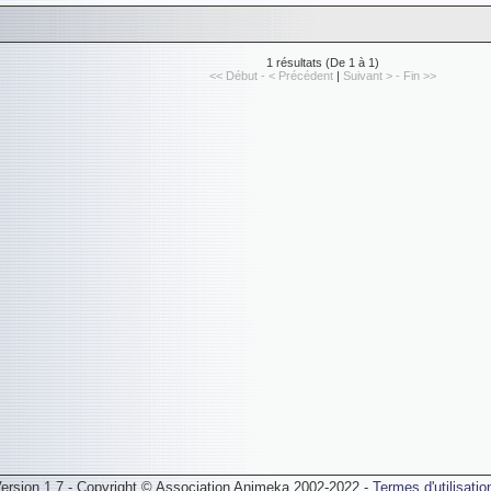
1 résultats (De 1 à 1)
<< Début - < Précédent
|
Suivant > - Fin >>
ersion 1.7 - Copyright © Association Animeka 2002-2022 -
Termes d'utilisatio