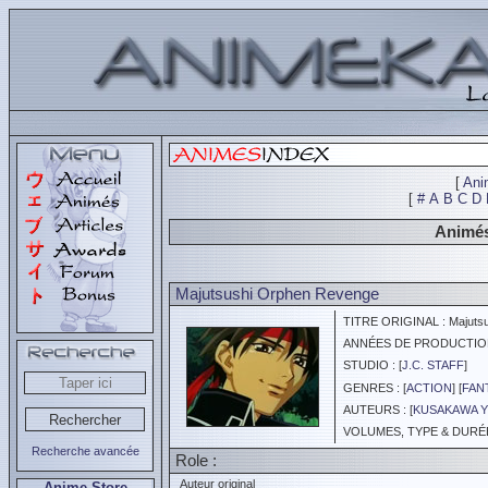
[
Ani
[
#
A
B
C
D
Animés
Majutsushi Orphen Revenge
TITRE ORIGINAL : Majutsu
ANNÉES DE PRODUCTION :
STUDIO : [
J.C. STAFF
]
GENRES : [
ACTION
] [
FAN
AUTEURS : [
KUSAKAWA 
VOLUMES, TYPE & DURÉE 
Recherche avancée
Role :
Auteur original
Anime Store