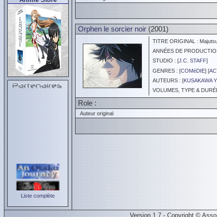
Orphen le sorcier noir
(2001)
TITRE ORIGINAL : Majutsu
ANNÉES DE PRODUCTION :
STUDIO : [
J.C. STAFF
]
GENRES : [
COMéDIE
] [
AC
AUTEURS : [
KUSAKAWA 
VOLUMES, TYPE & DURÉE 
Role :
Auteur original
Liste complète
Version 1.7 - Copyright © Ass