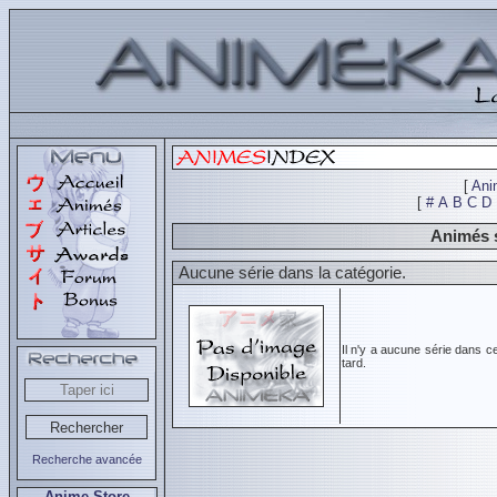
[
Ani
[
#
A
B
C
D
Animés s
Aucune série dans la catégorie.
Il n'y a aucune série dans c
tard.
Recherche avancée
Anime Store