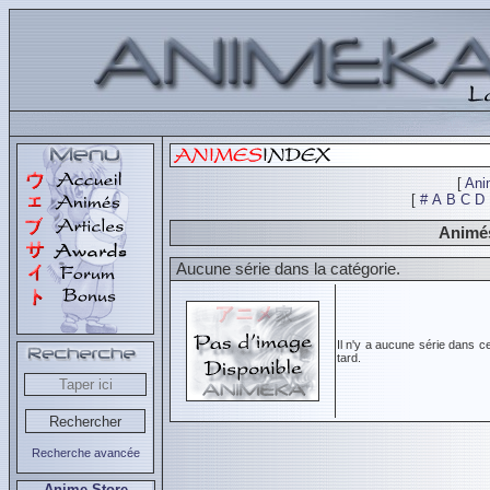
[
Ani
[
#
A
B
C
D
Animés
Aucune série dans la catégorie.
Il n'y a aucune série dans c
tard.
Recherche avancée
Anime Store